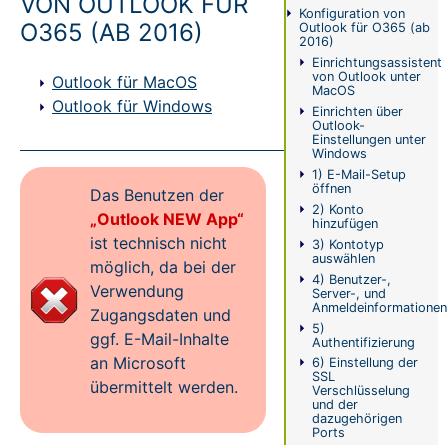
VON OUTLOOK FÜR
Konfiguration von
O365 (AB 2016)
Outlook für O365 (ab
Status-
2016)
Einrichtungsassistent
Informationen
von Outlook unter
Outlook für MacOS
MacOS
Outlook für Windows
Impressum
Einrichten über
Outlook-
Einstellungen unter
Windows
1) E-Mail-Setup
öffnen
Das Benutzen der
2) Konto
„Outlook NEW App“
hinzufügen
ist technisch nicht
3) Kontotyp
auswählen
möglich, da bei der
4) Benutzer-,
Verwendung
Server-, und
Anmeldeinformationen
Zugangsdaten und
5)
ggf. E-Mail-Inhalte
Authentifizierung
an Microsoft
6) Einstellung der
SSL
übermittelt werden.
Verschlüsselung
und der
dazugehörigen
Ports