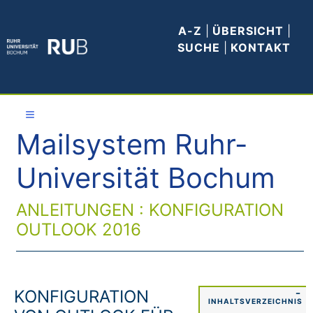
A-Z
|
ÜBERSICHT
|
SUCHE
|
KONTAKT
≡
Mailsystem Ruhr-
E-Mail
Universität Bochum
Abruf
ANLEITUNGEN : KONFIGURATION
Self-
Services
OUTLOOK 2016
Anleitungen
und Hilfe
KONFIGURATION
−
INHALTSVERZEICHNIS
Lesenswertes